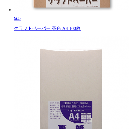
605
クラフトペーパー 茶色 A4 100枚