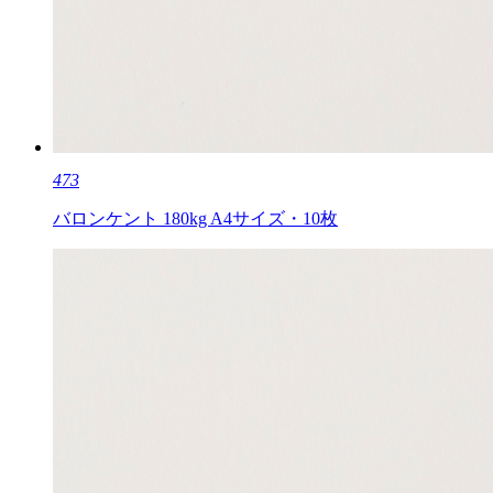
473
バロンケント 180kg A4サイズ・10枚