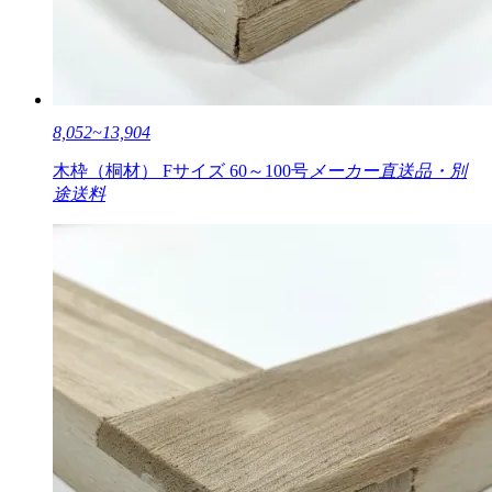
8,052~13,904
木枠（桐材） Fサイズ 60～100号
メーカー直送品・別
途送料