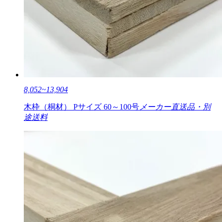
8,052~13,904
木枠（桐材） Pサイズ 60～100号
メーカー直送品・別
途送料