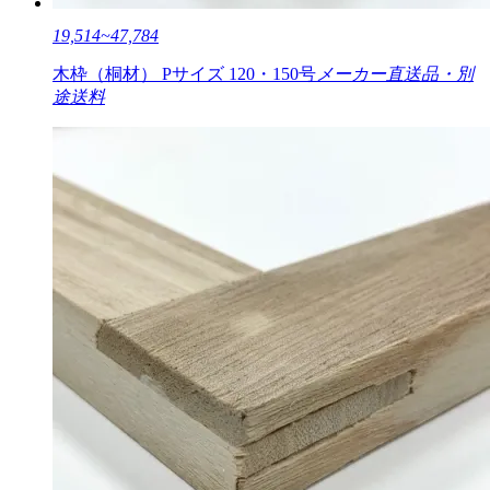
19,514~47,784
木枠（桐材） Pサイズ 120・150号
メーカー直送品・別
途送料