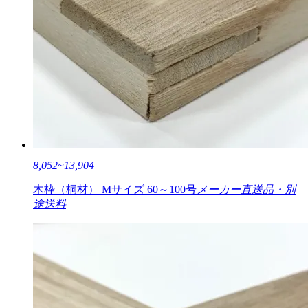
8,052~13,904
木枠（桐材） Mサイズ 60～100号
メーカー直送品・別
途送料