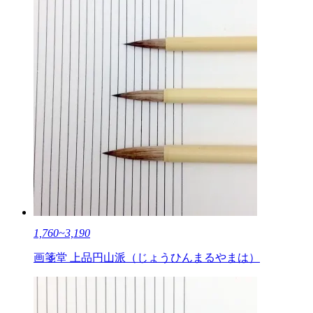
1,760~3,190
画箋堂 上品円山派（じょうひんまるやまは）