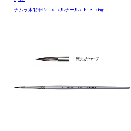
ナムラ水彩筆Renard（ルナール）Fine 0号