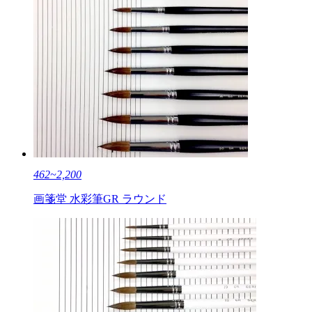
462~2,200
画箋堂 水彩筆GR ラウンド