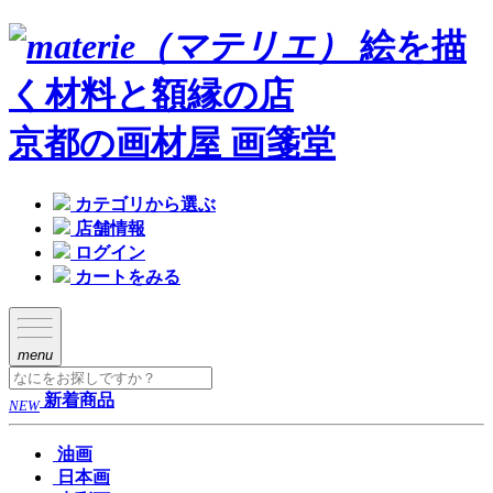
絵を描
く材料と額縁の店
京都の画材屋 画箋堂
カテゴリから選ぶ
店舗情報
ログイン
カートをみる
menu
新着商品
NEW
油画
日本画