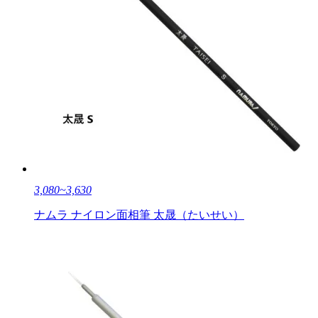
3,080~3,630
ナムラ ナイロン面相筆 太晟（たいせい）