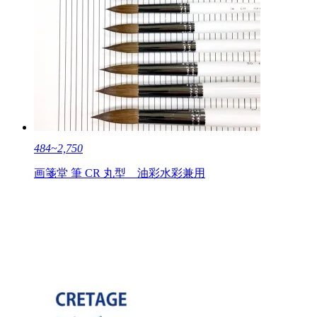
484~2,750
画箋堂 筆 CR 丸型 油彩水彩兼用