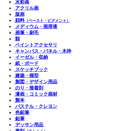
水彩画
アクリル画
版画
顔料
（ペースト・ピグメント）
メディウム・画溶液
画筆・刷毛
額
ペイントアクセサリ
キャンバス・パネル・木枠
イーゼル・収納
紙・ボード
スケッチブック
建築・模型
製図・デザイン用品
のり・接着剤
漫画・コミック画材
製本
パステル・クレヨン
色鉛筆
鉛筆
デッサン用品
篆刻