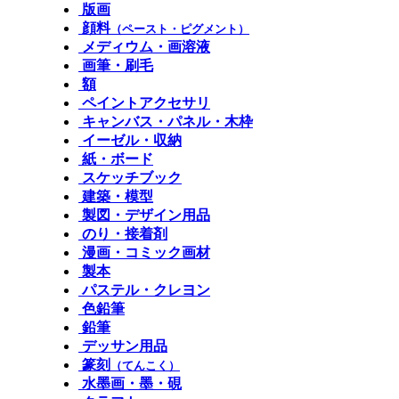
版画
顔料
（ペースト・ピグメント）
メディウム・画溶液
画筆・刷毛
額
ペイントアクセサリ
キャンバス・パネル・木枠
イーゼル・収納
紙・ボード
スケッチブック
建築・模型
製図・デザイン用品
のり・接着剤
漫画・コミック画材
製本
パステル・クレヨン
色鉛筆
鉛筆
デッサン用品
篆刻
（てんこく）
水墨画・墨・硯