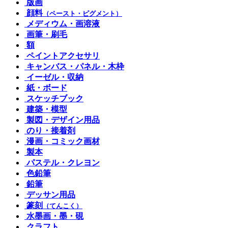
版画
顔料
（ペースト・ピグメント）
メディウム・画溶液
画筆・刷毛
額
ペイントアクセサリ
キャンバス・パネル・木枠
イーゼル・収納
紙・ボード
スケッチブック
建築・模型
製図・デザイン用品
のり・接着剤
漫画・コミック画材
製本
パステル・クレヨン
色鉛筆
鉛筆
デッサン用品
篆刻
（てんこく）
水墨画・墨・硯
クラフト