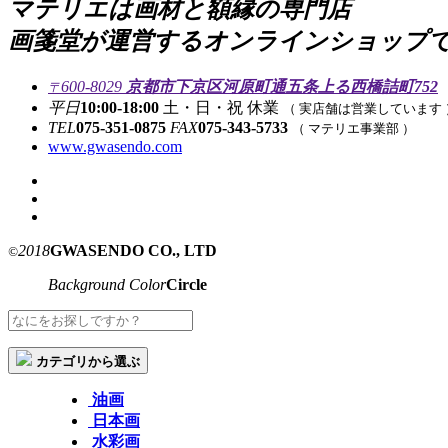
マテリエは画材と額縁の専門店
画箋堂が運営するオンラインショップ
600-8029
京都市下京区河原町通五条上る西橋詰町752
〒
平日
10:00-18:00
土・日・祝 休業
（ 実店舗は営業しています 
TEL
075-351-0875
FAX
075-343-5733
（ マテリエ事業部 ）
www.gwasendo.com
2018
GWASENDO CO., LTD
©
Background Color
Circle
カテゴリから選ぶ
油画
日本画
水彩画