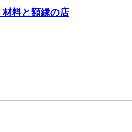
く材料と額縁の店