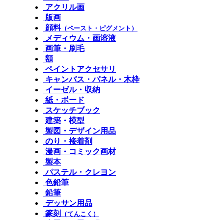
アクリル画
版画
顔料
（ペースト・ピグメント）
メディウム・画溶液
画筆・刷毛
額
ペイントアクセサリ
キャンバス・パネル・木枠
イーゼル・収納
紙・ボード
スケッチブック
建築・模型
製図・デザイン用品
のり・接着剤
漫画・コミック画材
製本
パステル・クレヨン
色鉛筆
鉛筆
デッサン用品
篆刻
（てんこく）