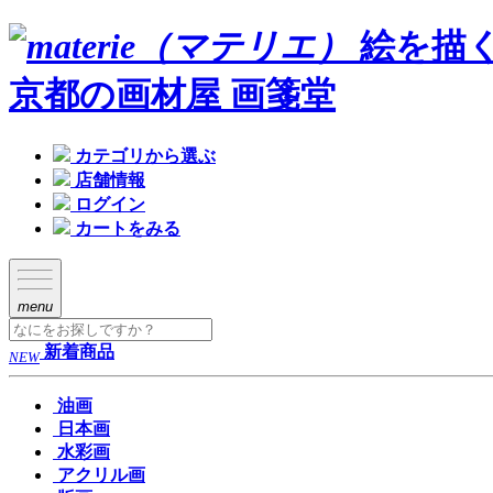
絵を描
京都の画材屋 画箋堂
カテゴリから選ぶ
店舗情報
ログイン
カートをみる
menu
新着商品
NEW
油画
日本画
水彩画
アクリル画