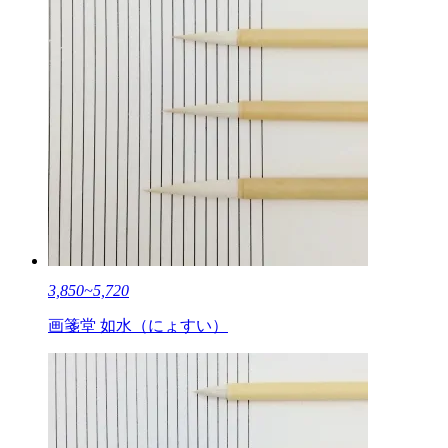
3,850~5,720
画箋堂 如水（にょすい）