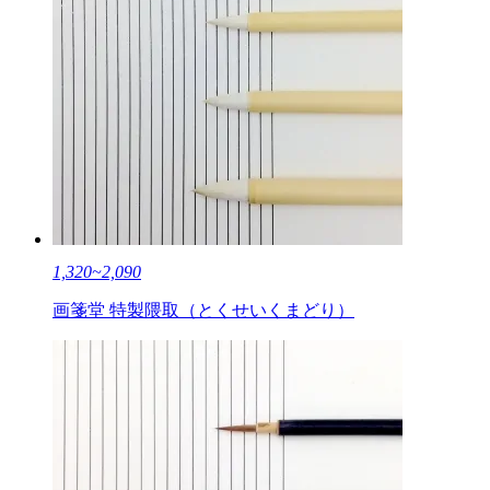
1,320~2,090
画箋堂 特製隈取（とくせいくまどり）