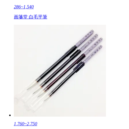
286~1,540
画箋堂 白毛平筆
1,760~2,750