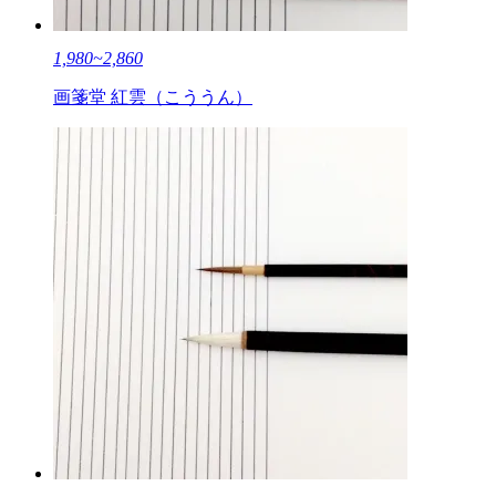
1,980~2,860
画箋堂 紅雲（こううん）