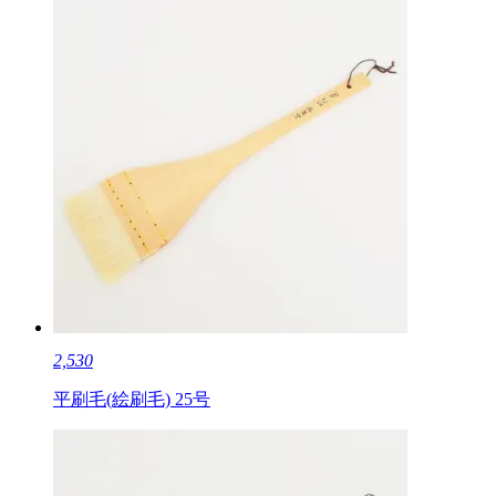
2,530
平刷毛(絵刷毛) 25号