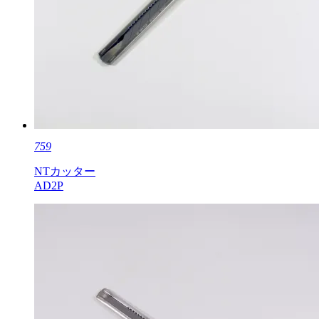
759
NTカッター
AD2P