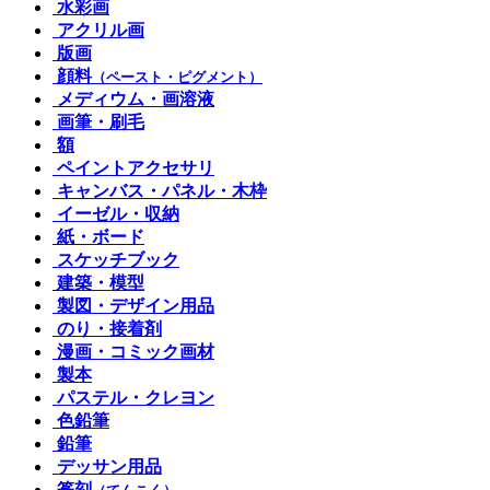
水彩画
アクリル画
版画
顔料
（ペースト・ピグメント）
メディウム・画溶液
画筆・刷毛
額
ペイントアクセサリ
キャンバス・パネル・木枠
イーゼル・収納
紙・ボード
スケッチブック
建築・模型
製図・デザイン用品
のり・接着剤
漫画・コミック画材
製本
パステル・クレヨン
色鉛筆
鉛筆
デッサン用品
篆刻