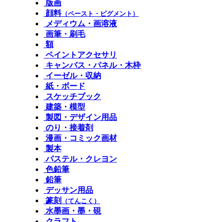
版画
顔料
（ペースト・ピグメント）
メディウム・画溶液
画筆・刷毛
額
ペイントアクセサリ
キャンバス・パネル・木枠
イーゼル・収納
紙・ボード
スケッチブック
建築・模型
製図・デザイン用品
のり・接着剤
漫画・コミック画材
製本
パステル・クレヨン
色鉛筆
鉛筆
デッサン用品
篆刻
（てんこく）
水墨画・墨・硯
クラフト