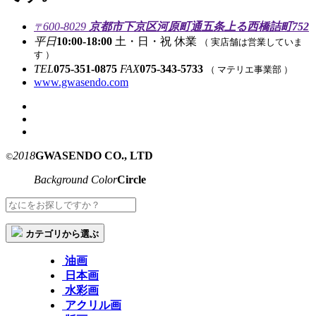
600-8029
京都市下京区河原町通五条上る西橋詰町752
〒
平日
10:00-18:00
土・日・祝 休業
（ 実店舗は営業していま
す ）
TEL
075-351-0875
FAX
075-343-5733
（ マテリエ事業部 ）
www.gwasendo.com
2018
GWASENDO CO., LTD
©
Background Color
Circle
カテゴリから選ぶ
油画
日本画
水彩画
アクリル画