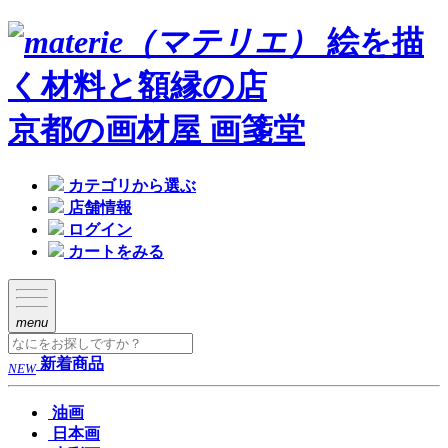
絵を描
く材料と額縁の店
京都の画材屋 画箋堂
カテゴリから選ぶ
店舗情報
ログイン
カートをみる
menu
新着商品
NEW
油画
日本画