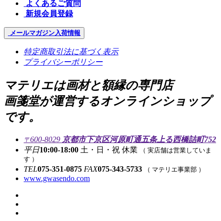
よくあるご質問
新規会員登録
メールマガジン
入荷情報
特定商取引法に基づく表示
プライバシーポリシー
マテリエは画材と額縁の専門店
画箋堂が運営するオンラインショップ
です。
600-8029
京都市下京区河原町通五条上る西橋詰町752
〒
平日
10:00-18:00
土・日・祝 休業
（ 実店舗は営業していま
す ）
TEL
075-351-0875
FAX
075-343-5733
（ マテリエ事業部 ）
www.gwasendo.com