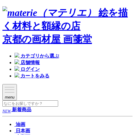
絵を描
く材料と額縁の店
京都の画材屋 画箋堂
カテゴリから選ぶ
店舗情報
ログイン
カートをみる
menu
新着商品
NEW
油画
日本画