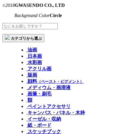
2018
GWASENDO CO., LTD
©
Background Color
Circle
カテゴリから選ぶ
油画
日本画
水彩画
アクリル画
版画
顔料
（ペースト・ピグメント）
メディウム・画溶液
画筆・刷毛
額
ペイントアクセサリ
キャンバス・パネル・木枠
イーゼル・収納
紙・ボード
スケッチブック