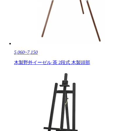
5,060~7,150
木製野外イーゼル 茶 2段式 木製頭部