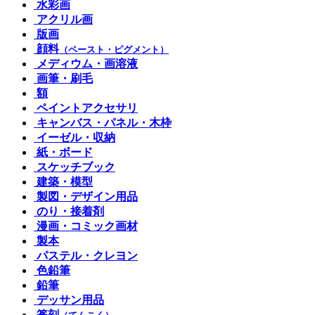
水彩画
アクリル画
版画
顔料
（ペースト・ピグメント）
メディウム・画溶液
画筆・刷毛
額
ペイントアクセサリ
キャンバス・パネル・木枠
イーゼル・収納
紙・ボード
スケッチブック
建築・模型
製図・デザイン用品
のり・接着剤
漫画・コミック画材
製本
パステル・クレヨン
色鉛筆
鉛筆
デッサン用品
篆刻