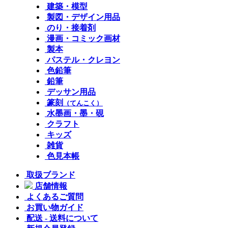
建築・模型
製図・デザイン用品
のり・接着剤
漫画・コミック画材
製本
パステル・クレヨン
色鉛筆
鉛筆
デッサン用品
篆刻
（てんこく）
水墨画・墨・硯
クラフト
キッズ
雑貨
色見本帳
取扱ブランド
店舗情報
よくあるご質問
お買い物ガイド
配送 - 送料について