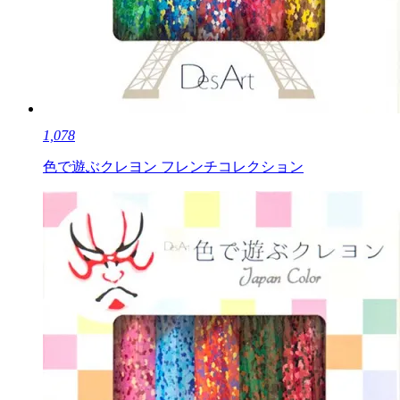
1,078
色で遊ぶクレヨン フレンチコレクション